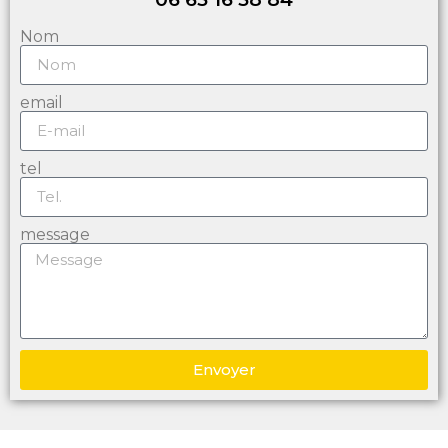
Nom
email
tel
message
Envoyer