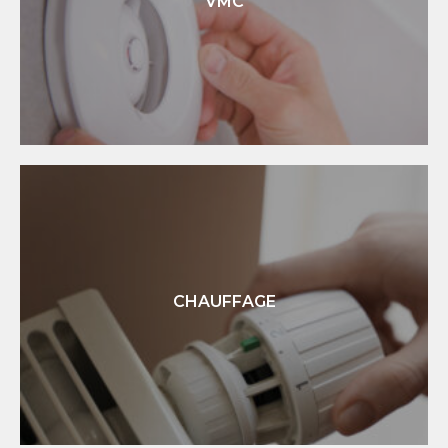
VMC
En savoir +
VMC
Ventilation Mécanique Contrôlée
DT Electricité intervient pour installer une VMC à votre
domicile.
CHAUFFAGE
En savoir +