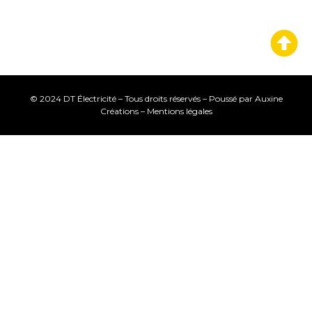
© 2024 DT Électricité – Tous droits réservés – Poussé par
Auxine
Créations
–
Mentions légales